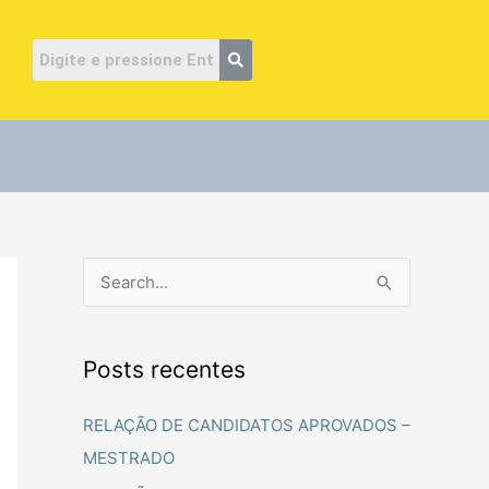
ube
P
e
s
Posts recentes
q
u
RELAÇÃO DE CANDIDATOS APROVADOS –
i
MESTRADO
s