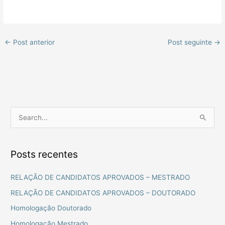
←
Post anterior
Post seguinte
→
P
e
s
Posts recentes
q
u
RELAÇÃO DE CANDIDATOS APROVADOS – MESTRADO
i
RELAÇÃO DE CANDIDATOS APROVADOS – DOUTORADO
s
Homologação Doutorado
a
Homologação Mestrado