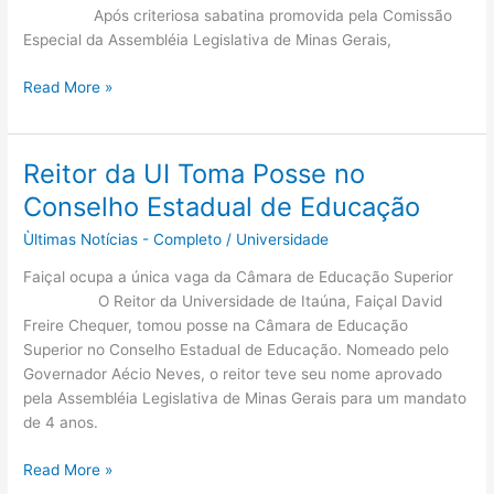
Após criteriosa sabatina promovida pela Comissão
Especial da Assembléia Legislativa de Minas Gerais,
Read More »
Reitor da UI Toma Posse no
Reitor
da
Conselho Estadual de Educação
UI
Ùltimas Notícias - Completo
/
Universidade
Toma
Posse
Faiçal ocupa a única vaga da Câmara de Educação Superior
no
O Reitor da Universidade de Itaúna, Faiçal David
Conselho
Freire Chequer, tomou posse na Câmara de Educação
Estadual
Superior no Conselho Estadual de Educação. Nomeado pelo
de
Governador Aécio Neves, o reitor teve seu nome aprovado
Educação
pela Assembléia Legislativa de Minas Gerais para um mandato
de 4 anos.
Read More »