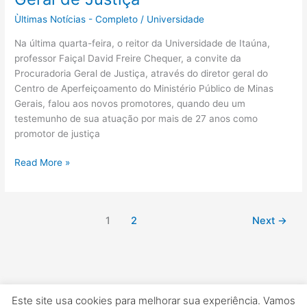
palestra
Ùltimas Notícias - Completo
/
Universidade
na
Procuradoria
Na última quarta-feira, o reitor da Universidade de Itaúna,
Geral
professor Faiçal David Freire Chequer, a convite da
de
Procuradoria Geral de Justiça, através do diretor geral do
Justiça
Centro de Aperfeiçoamento do Ministério Público de Minas
Gerais, falou aos novos promotores, quando deu um
testemunho de sua atuação por mais de 27 anos como
promotor de justiça
Read More »
1
2
Next
→
Este site usa cookies para melhorar sua experiência. Vamos