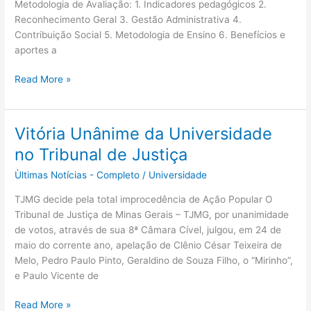
Metodologia de Avaliação: 1. Indicadores pedagógicos 2.
Reconhecimento Geral 3. Gestão Administrativa 4.
Contribuição Social 5. Metodologia de Ensino 6. Benefícios e
aportes a
Read More »
Vitória Unânime da Universidade
Vitória
Unânime
no Tribunal de Justiça
da
Ùltimas Notícias - Completo
/
Universidade
Universidade
no
TJMG decide pela total improcedência de Ação Popular O
Tribunal
Tribunal de Justiça de Minas Gerais – TJMG, por unanimidade
de
de votos, através de sua 8ª Câmara Cível, julgou, em 24 de
Justiça
maio do corrente ano, apelação de Clênio César Teixeira de
Melo, Pedro Paulo Pinto, Geraldino de Souza Filho, o “Mirinho”,
e Paulo Vicente de
Read More »