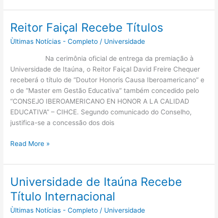
Reitor Faiçal Recebe Títulos
Reitor
Faiçal
Ùltimas Notícias - Completo
/
Universidade
Recebe
Títulos
Na cerimônia oficial de entrega da premiação à
Universidade de Itaúna, o Reitor Faiçal David Freire Chequer
receberá o título de “Doutor Honoris Causa Iberoamericano” e
o de “Master em Gestão Educativa” também concedido pelo
“CONSEJO IBEROAMERICANO EN HONOR A LA CALIDAD
EDUCATIVA” – CIHCE. Segundo comunicado do Conselho,
justifica-se a concessão dos dois
Read More »
Universidade de Itaúna Recebe
Universidade
de
Título Internacional
Itaúna
Ùltimas Notícias - Completo
/
Universidade
Recebe