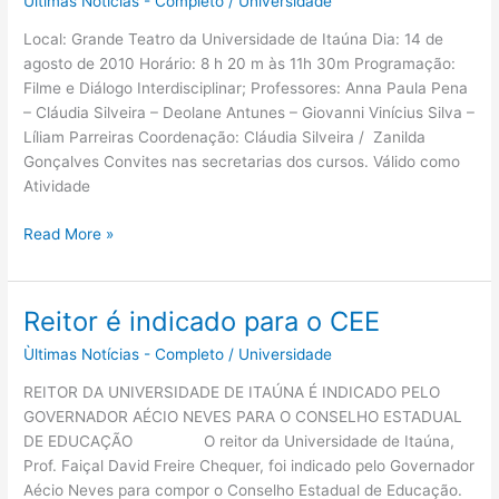
Ùltimas Notícias - Completo
/
Universidade
Local: Grande Teatro da Universidade de Itaúna Dia: 14 de
agosto de 2010 Horário: 8 h 20 m às 11h 30m Programação:
Filme e Diálogo Interdisciplinar; Professores: Anna Paula Pena
– Cláudia Silveira – Deolane Antunes – Giovanni Vinícius Silva –
Líliam Parreiras Coordenação: Cláudia Silveira / Zanilda
Gonçalves Convites nas secretarias dos cursos. Válido como
Atividade
Read More »
Reitor é indicado para o CEE
Reitor
é
Ùltimas Notícias - Completo
/
Universidade
indicado
para
REITOR DA UNIVERSIDADE DE ITAÚNA É INDICADO PELO
o
GOVERNADOR AÉCIO NEVES PARA O CONSELHO ESTADUAL
CEE
DE EDUCAÇÃO O reitor da Universidade de Itaúna,
Prof. Faiçal David Freire Chequer, foi indicado pelo Governador
Aécio Neves para compor o Conselho Estadual de Educação.