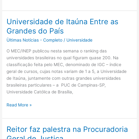
Universidade de Itaúna Entre as
Universidade
de
Grandes do País
Itaúna
Ùltimas Notícias - Completo
/
Universidade
Entre
as
O MEC/INEP publicou nesta semana o ranking das
Grandes
universidades brasileiras no qual figuram quase 200. Na
do
classificação feita pelo MEC, denominado de IGC – índice
País
geral de cursos, cujas notas variam de 1 a 5, a Universidade
de Itaúna, juntamente com outras grandes universidades
brasileiras particulares – a PUC de Campinas-SP,
Universidade Católica de Brasília,
Read More »
Reitor faz palestra na Procuradoria
Reitor
faz
Geral de Justiça