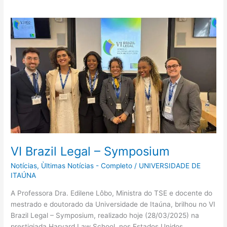
VI
Brazil
Legal
–
Symposium
VI Brazil Legal – Symposium
Notícias
,
Ùltimas Notícias - Completo
/
UNIVERSIDADE DE
ITAÚNA
A Professora Dra. Edilene Lôbo, Ministra do TSE e docente do
mestrado e doutorado da Universidade de Itaúna, brilhou no VI
Brazil Legal – Symposium, realizado hoje (28/03/2025) na
prestigiada Harvard Law School, nos Estados Unidos