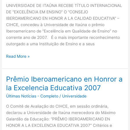
Título
UNIVERSIDADE DE ITAÚNA RECEBE TÍTULO INTERNACIONAL
Internacional
DE “EXCELÊNCIA EM ENSINO” O “CONSEJO
IBEROAMERICANO EN HONOR A LA CALIDAD EDUCATIVA” –
CIHCE, concedeu à Universidade de Itaúna o prêmio
Iberoamericano de “Excelência em Qualidade de Ensino” no
corrente ano de 2007. É o mais importante reconhecimento
outorgado a uma Instituição de Ensino e a seus
Read More »
Prêmio Iberoamericano en Honror a
Prêmio
Iberoamericano
la Excelencia Educativa 2007
en
Ùltimas Notícias - Completo
/
Universidade
Honror
a
O Comitê de Avaliação do CIHCE, em sessão ordinária,
la
declarou a Universidade de Itaúna merecedora do Máximo
Excelencia
Galardão da Educação: “PRÊMIO IBEROAMERICANO EN
Educativa
HONOR A LA EXCELENCIA EDUCATIVA 2007” Critérios e
2007