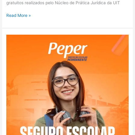
gratuitos realizados pelo Núcleo de Prática Jurídica da UIT
Read More »
Universidade
de
Itaúna
disponibiliza
seguro
escolar
gratuito
para
alunos
e
colaboradores