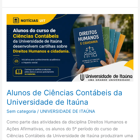
Alunos
de
Ciências
Contábeis
da
Universidade
de
Itaúna
Alunos de Ciências Contábeis da
Universidade de Itaúna
Sem categoria
/
UNIVERSIDADE DE ITAÚNA
Como parte das atividades da disciplina Direitos Humanos e
Ações Afirmativas, os alunos do 5º período do curso de
Ciências Contábeis da Universidade de Itaúna produziram uma