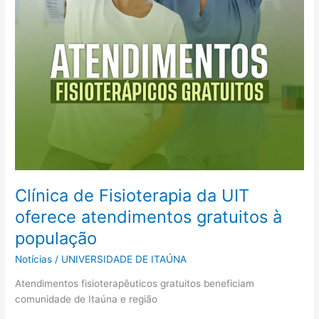
Clínica de Fisioterapia da UIT
oferece atendimentos gratuitos à
população
Notícias
/
UNIVERSIDADE DE ITAÚNA
Atendimentos fisioterapêuticos gratuitos beneficiam
comunidade de Itaúna e região