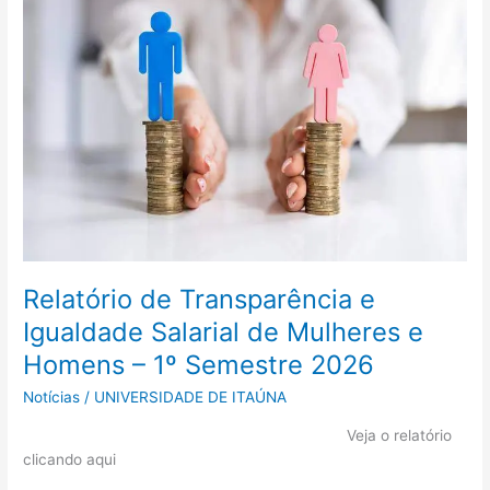
de
Transparência
e
Igualdade
Salarial
de
Mulheres
e
Homens
–
1º
Semestre
2026
Relatório de Transparência e
Igualdade Salarial de Mulheres e
Homens – 1º Semestre 2026
Notícias
/
UNIVERSIDADE DE ITAÚNA
Veja o relatório
clicando aqui