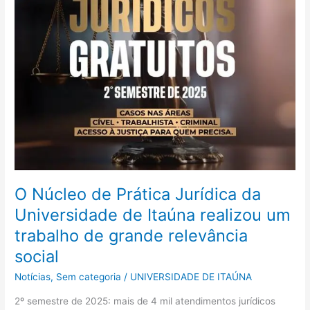
Itaúna
realizou
um
trabalho
de
grande
relevância
social
O Núcleo de Prática Jurídica da
Universidade de Itaúna realizou um
trabalho de grande relevância
social
Notícias
,
Sem categoria
/
UNIVERSIDADE DE ITAÚNA
2º semestre de 2025: mais de 4 mil atendimentos jurídicos