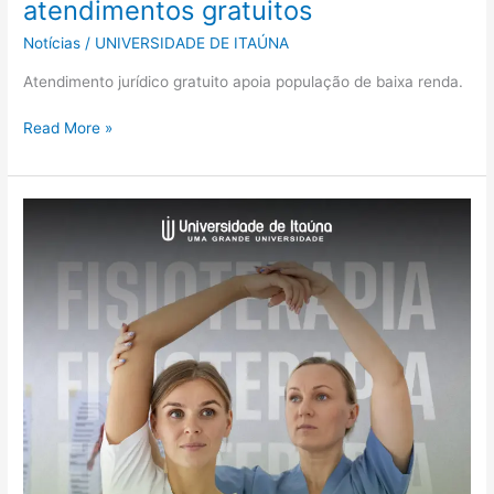
atendimentos gratuitos
Notícias
/
UNIVERSIDADE DE ITAÚNA
Atendimento jurídico gratuito apoia população de baixa renda.
Read More »
Clínica
de
Fisioterapia
da
UIT
oferece
atendimentos
gratuitos
à
população