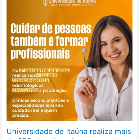
de
Itaúna
realiza
mais
de
980
atendimentos
odontológicos
gratuitos
à
população
Universidade de Itaúna realiza mais