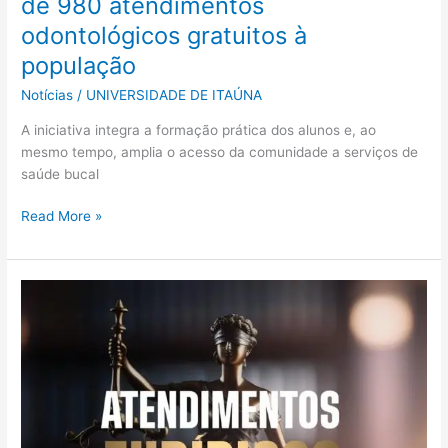
de 980 atendimentos
odontológicos gratuitos à
população
Notícias
/
UNIVERSIDADE DE ITAÚNA
A iniciativa integra a formação prática dos alunos e, ao
mesmo tempo, amplia o acesso da comunidade a serviços de
saúde bucal
Read More »
O
Núcleo
de
Prática
Jurídica
da
Universidade
de