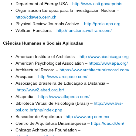
Department of Energy USA –
http://www.osti.gov/eprints
Organizacion Europea para la Investigacion Nuclear –
http://cdsweb.cern.ch
Physical Review Journals Archive –
http://prola.aps.org
Wolfram Functions –
http://functions.wolfram.com/
Ciências Humanas e Sociais Aplicadas
American Institute of Architects –
http://www.aiachicago.org
American Psychological Association –
https://www.apa.org/
Architectural Record –
https://www.architecturalrecord.com/
Arcspace –
http://www.arcspace.com/
Associação Brasileira de Educação a Distância –
http://www2.abed.org.br/
Atlapedia –
https://www.atlapedia.com/
Biblioteca Virtual de Psicologia (Brasil) –
http://www.bvs-
psi.org.br/php/index.php
Buscador de Arquitetura –
http://www.arq.com.mx
Centro de Arquitetura Dinamarquesa –
https://dac.dk/en/
Chicago Achitecture Foundation –