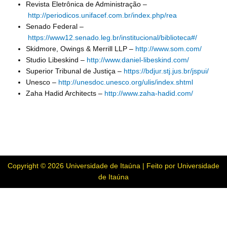
Revista Eletrônica de Administração –
http://periodicos.unifacef.com.br/index.php/rea
Senado Federal –
https://www12.senado.leg.br/institucional/biblioteca#/
Skidmore, Owings & Merrill LLP –
http://www.som.com/
Studio Libeskind –
http://www.daniel-libeskind.com/
Superior Tribunal de Justiça –
https://bdjur.stj.jus.br/jspui/
Unesco –
http://unesdoc.unesco.org/ulis/index.shtml
Zaha Hadid Architects –
http://www.zaha-hadid.com/
Copyright © 2026 Universidade de Itaúna | Feito por Universidade
de Itaúna