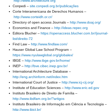
http://www.architecture.org
Conpedi –
site.conpedi.org.br/publicações
Corte Interamericana de Derechos Humanos –
http://www.corteidh.or.cr/
Directory of open access Journals –
http://www.doaj.org/
Economics and Finance –
http://ideas.repec.org
Editora Blucher –
https://openaccess.blucher.com.br//journal-
list/direito-72
Find Law –
http://www.findlaw.com/
Hauser Global Law School Program –
https://www.nyulawglobal.org/globalex/
IBGE –
http://www.ibge.gov.br/home/
INEP –
http://bve.cibec.inep.gov.br/
International Architecture Database –
http://eng.archinform.net/index.htm
International Court of Justice –
http://www.icj-cij.org/
Institute of Education Sciences –
http://www.eric.ed.gov
Instituto Brasileiro de Direito de Família –
http://www.ibdfam.org.br/?artigos
Instituto Brasileiro de Informação em Ciência e Tecnologia –
http://www.ibict.br/