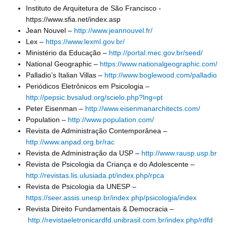
Instituto de Arquitetura de São Francisco -
https://www.sfia.net/index.asp
Jean Nouvel –
http://www.jeannouvel.fr/
Lex –
https://www.lexml.gov.br/
Ministério da Educação –
http://portal.mec.gov.br/seed/
National Geographic –
https://www.nationalgeographic.com/
Palladio’s Italian Villas –
http://www.boglewood.com/palladio
Periódicos Eletrônicos em Psicologia –
http://pepsic.bvsalud.org/scielo.php?lng=pt
Peter Eisenman –
http://www.eisenmanarchitects.com/
Population –
http://www.population.com/
Revista de Administração Contemporânea –
http://www.anpad.org.br/rac
Revista de Administração da USP –
http://www.rausp.usp.br
Revista de Psicologia da Criança e do Adolescente –
http://revistas.lis.ulusiada.pt/index.php/rpca
Revista de Psicologia da UNESP –
https://seer.assis.unesp.br/index.php/psicologia/index
Revista Direito Fundamentais & Democracia –
http://revistaeletronicardfd.unibrasil.com.br/index.php/rdfd