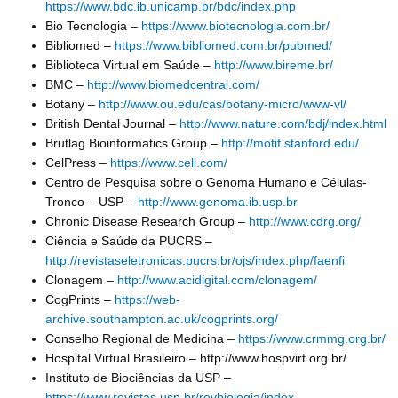
https://www.bdc.ib.unicamp.br/bdc/index.php
Bio Tecnologia –
https://www.biotecnologia.com.br/
Bibliomed –
https://www.bibliomed.com.br/pubmed/
Biblioteca Virtual em Saúde –
http://www.bireme.br/
BMC –
http://www.biomedcentral.com/
Botany –
http://www.ou.edu/cas/botany-micro/www-vl/
British Dental Journal –
http://www.nature.com/bdj/index.html
Brutlag Bioinformatics Group –
http://motif.stanford.edu/
CelPress –
https://www.cell.com/
Centro de Pesquisa sobre o Genoma Humano e Células-
Tronco – USP –
http://www.genoma.ib.usp.br
Chronic Disease Research Group –
http://www.cdrg.org/
Ciência e Saúde da PUCRS –
http://revistaseletronicas.pucrs.br/ojs/index.php/faenfi
Clonagem –
http://www.acidigital.com/clonagem/
CogPrints –
https://web-
archive.southampton.ac.uk/cogprints.org/
Conselho Regional de Medicina –
https://www.crmmg.org.br/
Hospital Virtual Brasileiro – http://www.hospvirt.org.br/
Instituto de Biociências da USP –
https://www.revistas.usp.br/revbiologia/index