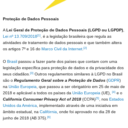
Proteção de Dados Pessoais
A
Lei Geral de Proteção de Dados Pessoais (LGPD ou LGPDP)
,
[1]
Lei nº 13.709/2018
, é a legislação brasileira que regula as
atividades de tratamento de dados pessoais e que também altera
[2]
os artigos 7º e 16 do
Marco Civil da Internet
.
O
Brasil
passou a fazer parte dos países que contam com uma
legislação específica para proteção de dados e da privacidade dos
[3]
seus cidadãos.
Outros regulamentos similares à LGPD no Brasil
são o
Regulamento Geral sobre a Proteção de Dados
(
GDPR
)
na
União Europeia
, que passou a ser obrigatório em 25 de maio de
[4]
2018 e aplicável a todos os países da
União Europeia
(UE),
e o
[5]
California Consumer Privacy Act of 2018
(CCPA)
, nos
Estados
Unidos da América
, implementado através de uma iniciativa em
âmbito estadual, na
Califórnia
, onde foi aprovado no dia 28 de
[6]
junho de 2018 (AB 375).