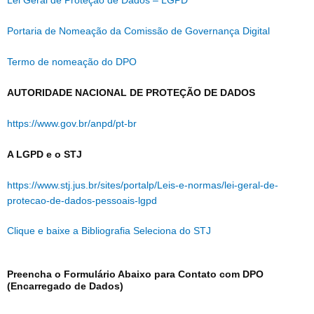
Lei Geral de Proteção de Dados – LGPD
Portaria de Nomeação da Comissão de Governança Digital
Termo de nomeação do DPO
AUTORIDADE NACIONAL DE PROTEÇÃO DE DADOS
https://www.gov.br/anpd/pt-br
A LGPD e o STJ
https://www.stj.jus.br/sites/portalp/Leis-e-normas/lei-geral-de-
protecao-de-dados-pessoais-lgpd
Clique e baixe a Bibliografia Seleciona do STJ
Preencha o Formulário Abaixo para Contato com DPO
(Encarregado de Dados)