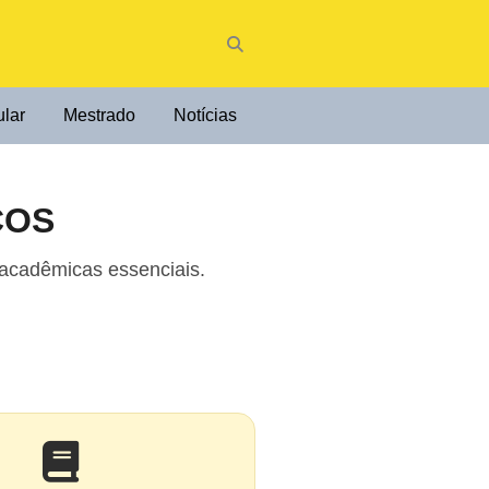
ular
Mestrado
Notícias
COS
acadêmicas essenciais.