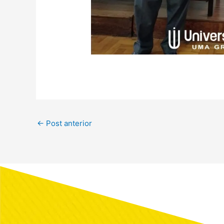
←
Post anterior