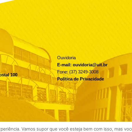
Ouvidoria
E-mail: ouvidoria@uit.br
Fone: (37) 3249-3008
ostal 100
Política de Privacidade
xperiência. Vamos supor que você esteja bem com isso, mas você 