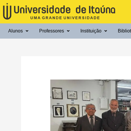
Ir
para
o
conteúdo
Alunos
Professores
Instituição
Biblio