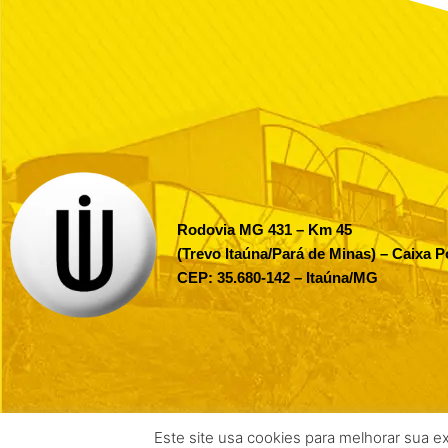
Rodovia MG 431 – Km 45
(Trevo Itaúna/Pará de Minas) – Caixa P
CEP: 35.680-142 – Itaúna/MG
Este site usa cookies para melhorar sua e