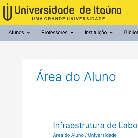
Ir
para
o
conteúdo
Alunos
Professores
Instituição
Biblio
Área do Aluno
Infraestrutura
Infraestrutura de Labo
de
Área do Aluno
/
Universidade