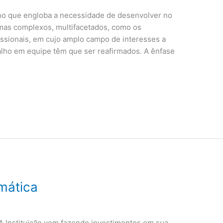
ino que engloba a necessidade de desenvolver no
emas complexos, multifacetados, como os
issionais, em cujo amplo campo de interesses a
balho em equipe têm que ser reafirmados. A ênfase
rmática
stituição vem fazendo investimentos em sua