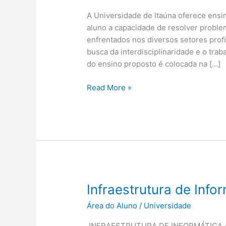
Laboratórios
A Universidade de Itaúna oferece ens
aluno a capacidade de resolver probl
enfrentados nos diversos setores prof
busca da interdisciplinaridade e o tra
do ensino proposto é colocada na […]
Read More »
Infraestrutura
Infraestrutura de Info
de
Área do Aluno
/
Universidade
Informática
INFRAESTRUTURA DE INFORMÁTICA A In