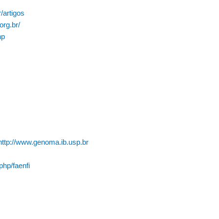
r/artigos
org.br/
hp
http://www.genoma.ib.usp.br
php/faenfi