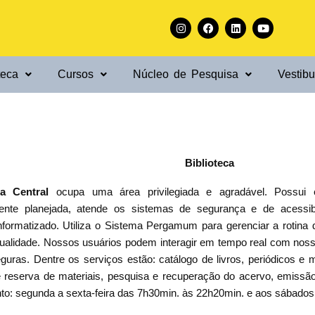
I
F
L
Y
n
a
i
o
s
c
n
u
t
e
k
t
a
b
e
u
g
o
d
b
teca
Cursos
Núcleo de Pesquisa
r
o
i
e
Vestibu
a
k
n
m
Biblioteca
ca Central
ocupa uma área privilegiada e agradável. Possui ed
nte planejada, atende os sistemas de segurança e de acessibili
nformatizado. Utiliza o Sistema Pergamum para gerenciar a rotina d
qualidade. Nossos usuários podem interagir em tempo real com no
guras. Dentre os serviços estão: catálogo de livros, periódicos e 
 reserva de materiais, pesquisa e recuperação do acervo, emissão 
to: segunda a sexta-feira das 7h30min. às 22h20min. e aos sábados