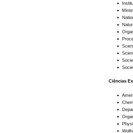
Insti
Minis
Natio
Natu
Orga
Proce
Scie
Scien
Socie
Socie
Ciências Ex
Ameri
Chemi
Depa
Organ
Physi
Wolfr