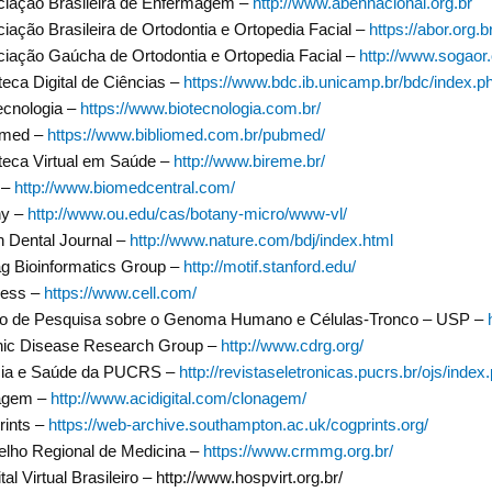
iação Brasileira de Enfermagem –
http://www.abennacional.org.br
iação Brasileira de Ortodontia e Ortopedia Facial –
https://abor.org.b
iação Gaúcha de Ortodontia e Ortopedia Facial –
http://www.sogaor.
oteca Digital de Ciências –
https://www.bdc.ib.unicamp.br/bdc/index.p
ecnologia –
https://www.biotecnologia.com.br/
omed –
https://www.bibliomed.com.br/pubmed/
oteca Virtual em Saúde –
http://www.bireme.br/
 –
http://www.biomedcentral.com/
ny –
http://www.ou.edu/cas/botany-micro/www-vl/
sh Dental Journal –
http://www.nature.com/bdj/index.html
ag Bioinformatics Group –
http://motif.stanford.edu/
ress –
https://www.cell.com/
ro de Pesquisa sobre o Genoma Humano e Células-Tronco – USP –
nic Disease Research Group –
http://www.cdrg.org/
cia e Saúde da PUCRS –
http://revistaseletronicas.pucrs.br/ojs/index.
agem –
http://www.acidigital.com/clonagem/
rints –
https://web-archive.southampton.ac.uk/cogprints.org/
lho Regional de Medicina –
https://www.crmmg.org.br/
al Virtual Brasileiro – http://www.hospvirt.org.br/