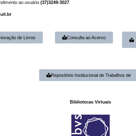
endimento ao usuário
(37)3249-3027
uit.br
ovação de Livros
Consulta ao Acervo
Repositório Institucional de Trabalhos de
Bibliotecas Virtuais