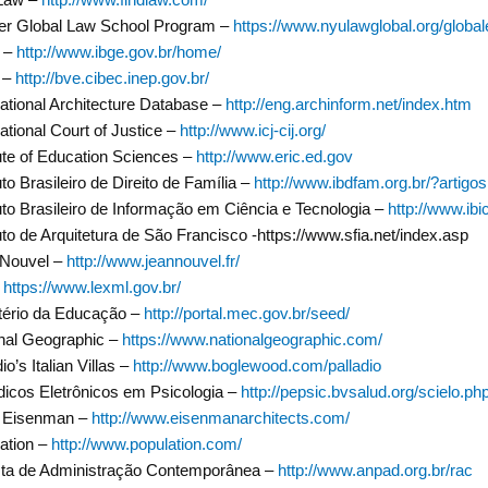
er Global Law School Program –
https://www.nyulawglobal.org/global
 –
http://www.ibge.gov.br/home/
 –
http://bve.cibec.inep.gov.br/
national Architecture Database –
http://eng.archinform.net/index.htm
national Court of Justice –
http://www.icj-cij.org/
tute of Education Sciences –
http://www.eric.ed.gov
tuto Brasileiro de Direito de Família –
http://www.ibdfam.org.br/?artigos
tuto Brasileiro de Informação em Ciência e Tecnologia –
http://www.ibic
tuto de Arquitetura de São Francisco -https://www.sfia.net/index.asp
 Nouvel –
http://www.jeannouvel.fr/
–
https://www.lexml.gov.br/
tério da Educação –
http://portal.mec.gov.br/seed/
nal Geographic –
https://www.nationalgeographic.com/
io’s Italian Villas –
http://www.boglewood.com/palladio
dicos Eletrônicos em Psicologia –
http://pepsic.bvsalud.org/scielo.ph
r Eisenman –
http://www.eisenmanarchitects.com/
ation –
http://www.population.com/
ta de Administração Contemporânea –
http://www.anpad.org.br/rac