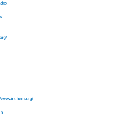
index
v/
org/
://www.inchem.org/
ch