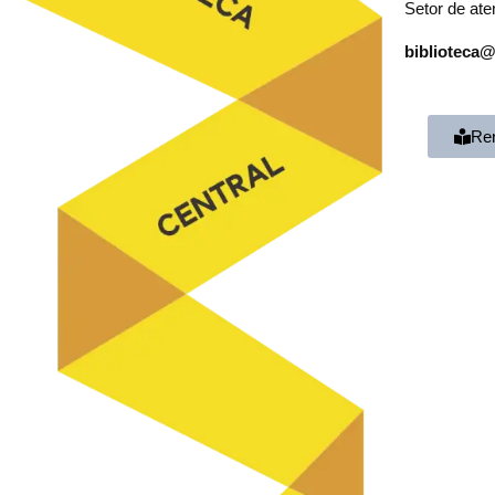
Setor de at
biblioteca@
Ren