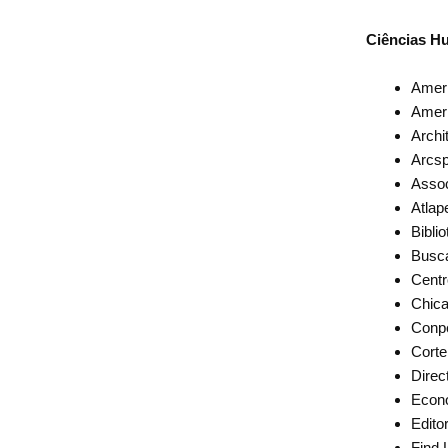
Ciências H
Ameri
Ameri
Archi
Arcs
Assoc
Atlap
Bibli
Busca
Centr
Chica
Conp
Cort
Direc
Econ
Edito
Find