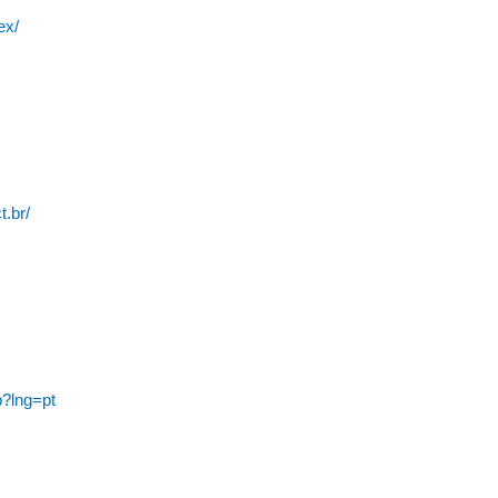
ex/
t.br/
p?lng=pt