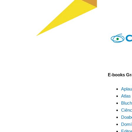
E-books Gr
Aplau
Atlas
Bluc
Ciênc
Doabo
Domín
Edito