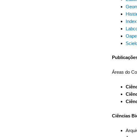
Geome
Histó
Index
Labco
Oapen
Sciel
Publicações
Áreas do C
Ciênc
Ciênc
Ciên
Ciências Bi
Arqu