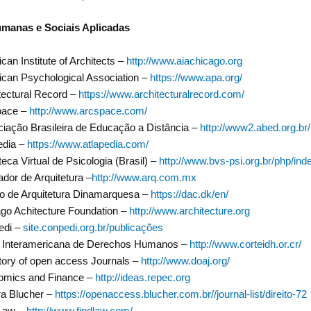
umanas e Sociais Aplicadas
can Institute of Architects –
http://www.aiachicago.org
can Psychological Association –
https://www.apa.org/
tectural Record –
https://www.architecturalrecord.com/
pace –
http://www.arcspace.com/
iação Brasileira de Educação a Distância –
http://www2.abed.org.br/
edia –
https://www.atlapedia.com/
oteca Virtual de Psicologia (Brasil) –
http://www.bvs-psi.org.br/php/ind
dor de Arquitetura –
http://www.arq.com.mx
o de Arquitetura Dinamarquesa –
https://dac.dk/en/
go Achitecture Foundation –
http://www.architecture.org
edi –
site.conpedi.org.br/publicações
e Interamericana de Derechos Humanos –
http://www.corteidh.or.cr/
tory of open access Journals –
http://www.doaj.org/
omics and Finance –
http://ideas.repec.org
ra Blucher –
https://openaccess.blucher.com.br//journal-list/direito-72
 Law –
http://www.findlaw.com/