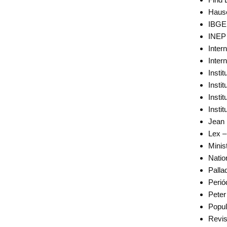
Haus
IBGE
INEP
Inter
Inter
Insti
Insti
Insti
Insti
Jean
Lex 
Minis
Natio
Pallad
Perió
Pete
Popul
Revis