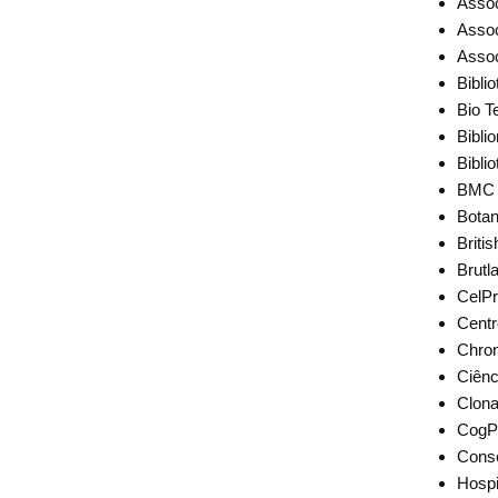
Assoc
Assoc
Assoc
Bibli
Bio T
Bibli
Bibli
BMC
Bota
Briti
Brutl
CelP
Cent
Chro
Ciên
Clon
CogP
Conse
Hospit