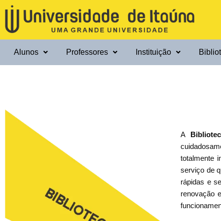
Ir
para
o
conteúdo
Alunos
Professores
Instituição
Biblio
A
Bibliote
cuidadosame
totalmente i
serviço de 
rápidas e se
renovação e
funcionamen