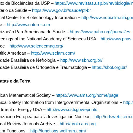
tuto de Biociências da USP –
https://www.revistas.usp.br/revbiologia/
tério da Saúde –
https://www.gov.br/saude/pt-br
nal Center for Biotechnology Information –
http://www.ncbi.nlm.nih.go
re –
http://www.nature.com
nização Pan-Americana de Saúde –
https://www.paho.org/journal/es
edings of the National Academy of Sciences USA –
http://www.pnas.
nce –
http://www.sciencemag.org/
tific American –
http://www.sciam.com/
dade Brasileira de Nefrologia –
http://www.sbn.org.br/
dade Brasileira de Ortopedia e Traumatologia –
https://sbot.org.br/
atas e da Terra
can Mathematical Society –
https://www.ams.org/home/page
cal Safety Information from Intergovernmental Organizations –
http
rtment of Energy USA –
http://www.osti.gov/eprints
izacion Europea para la Investigacion Nuclear –
http://cdsweb.cern.
cal Review Journals Archive –
http://prola.aps.org
am Functions –
http://functions.wolfram.com/