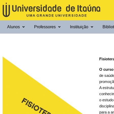
Ir
para
o
conteúdo
Alunos
Professores
Instituição
Biblio
Fisioter
O curso
de saúde
promoção
A estrut
conhecim
o estudo
discipli
para a a