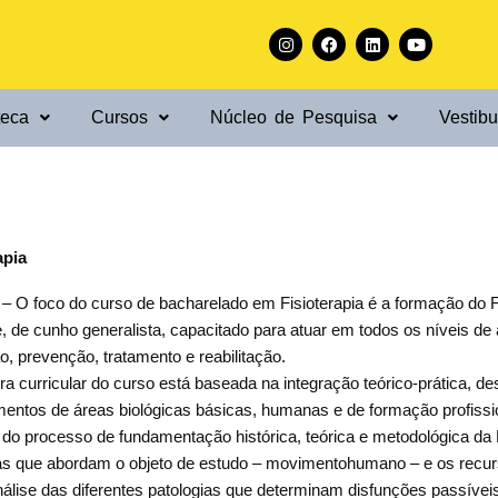
I
F
L
Y
n
a
i
o
s
c
n
u
t
e
k
t
a
b
e
u
g
o
d
b
teca
Cursos
Núcleo de Pesquisa
r
o
i
e
Vestibu
a
k
n
m
apia
– O foco do curso de bacharelado em Fisioterapia é a formação do Fi
, de cunho generalista, capacitado para atuar em todos os níveis de 
, prevenção, tratamento e reabilitação.
ura curricular do curso está baseada na integração teórico-prática, d
entos de áreas biológicas básicas, humanas e de formação profissio
 do processo de fundamentação histórica, teórica e metodológica da Fi
nas que abordam o objeto de estudo – movimentohumano – e os recursos
nálise das diferentes patologias que determinam disfunções passívei