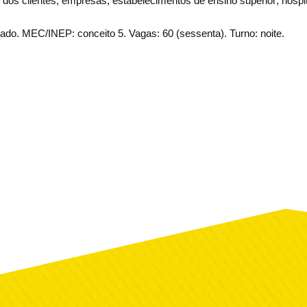
o dos clientes; empresas; estabelecimentos de ensino superior; hospit
ado. MEC/INEP: conceito 5. Vagas: 60 (sessenta). Turno: noite.