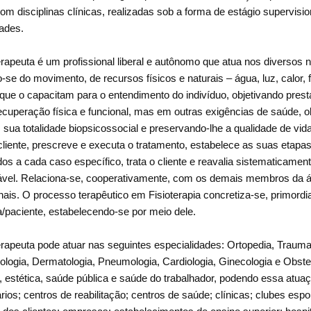
com disciplinas clínicas, realizadas sob a forma de estágio supervisi
ades.
erapeuta é um profissional liberal e autônomo que atua nos diversos 
o-se do movimento, de recursos físicos e naturais – água, luz, calor, f
 que o capacitam para o entendimento do indivíduo, objetivando prest
ecuperação física e funcional, mas em outras exigências de saúde, o
 sua totalidade biopsicossocial e preservando-lhe a qualidade de vida. 
 cliente, prescreve e executa o tratamento, estabelece as suas etapa
os a cada caso específico, trata o cliente e reavalia sistematicament
vel. Relaciona-se, cooperativamente, com os demais membros da á
onais. O processo terapêutico em Fisioterapia concretiza-se, primordi
a/paciente, estabelecendo-se por meio dele.
erapeuta pode atuar nas seguintes especialidades: Ortopedia, Trauma
ologia, Dermatologia, Pneumologia, Cardiologia, Ginecologia e Obstetr
, estética, saúde pública e saúde do trabalhador, podendo essa atua
ios; centros de reabilitação; centros de saúde; clínicas; clubes espo