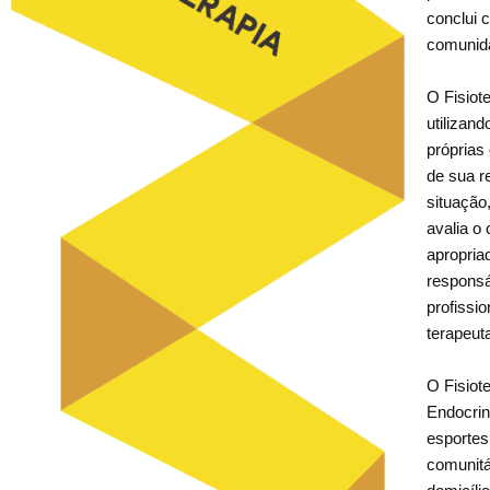
conclui 
comunid
O Fisiot
utilizand
próprias
de sua r
situação,
avalia o
apropriad
responsá
profissi
terapeut
O Fisiot
Endocrin
esportes
comunitár