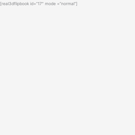
[real3dflipbook id=”17″ mode =”normal”]