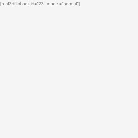
[real3dflipbook id=”23″ mode =”normal”]