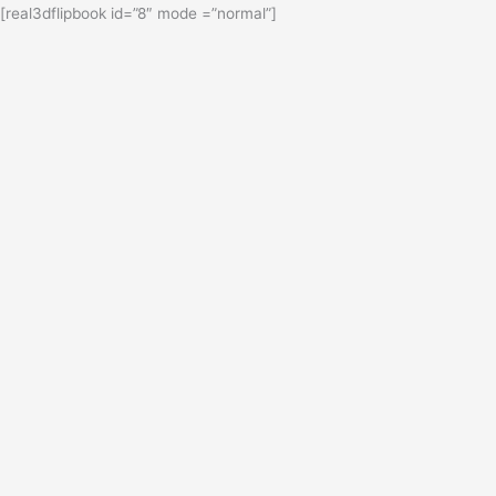
[real3dflipbook id=”8″ mode =”normal”]