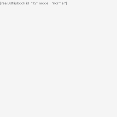
[real3dflipbook id=”12″ mode =”normal”]