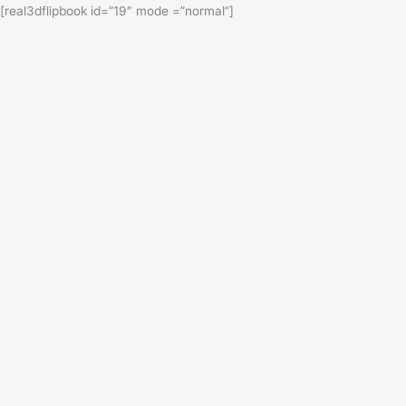
[real3dflipbook id=”19″ mode =”normal”]