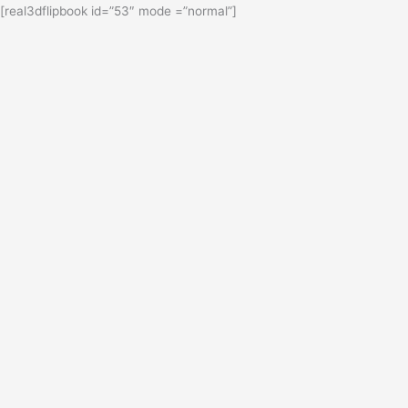
[real3dflipbook id=”53″ mode =”normal”]